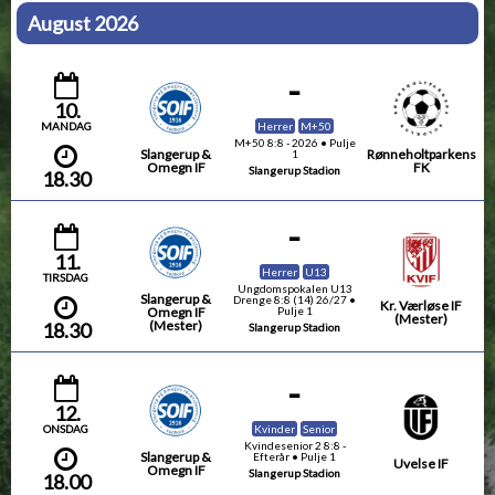
August 2026
-
10.
MANDAG
Herrer
M+50
M+50 8:8 - 2026 • Pulje
Slangerup &
Rønneholtparkens
1
Omegn IF
FK
Slangerup Stadion
18.30
-
11.
Herrer
U13
TIRSDAG
Ungdomspokalen U13
Slangerup &
Drenge 8:8 (14) 26/27 •
Kr. Værløse IF
Omegn IF
Pulje 1
(Mester)
(Mester)
18.30
Slangerup Stadion
-
12.
ONSDAG
Kvinder
Senior
Kvindesenior 2 8:8 -
Slangerup &
Efterår • Pulje 1
Uvelse IF
Omegn IF
Slangerup Stadion
18.00